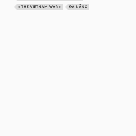
« THE VIETNAM WAR »
ĐÀ NẴNG