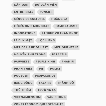
DÂN OAN
DƯ LUẬN VIÊN
ENTREPRISES
FONCIER
GÉNOCIDE CULTUREL
HOÀNG SA
HÉGÉMONIE MONDIALE
IMMORALISME
INONDATIONS
LANGUE VIETNAMIENNE
LÊ DUY MẬT
LỘC HƯNG
MER DE L’ASIE DE L’EST
MER ORIENTALE
NGUYỄN PHÚ TRỌNG
PARACELS
PAUVRETÉ
PEUPLE KINH
PHAN RI
PHAN THIÊT
PIB
POLICE
POUYUEN
PROPAGANDE
RẠNG ĐÔNG
SALAIRE
THÀNH ĐÔ
THỦ THIÊM
TRƯỜNG SA
VIETNAMIENS OM
VÂN PHONG
ZONES ÉCONOMIQUES SPÉCIALES