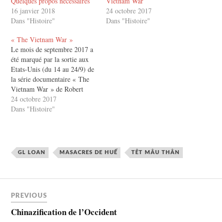
Quelques propos nécessaires
Vietnam War
16 janvier 2018
24 octobre 2017
Dans "Histoire"
Dans "Histoire"
« The Vietnam War »
Le mois de septembre 2017 a
été marqué par la sortie aux
Etats-Unis (du 14 au 24/9) de
la série documentaire « The
Vietnam War » de Robert
Burns et Lynn Novick, saluée
24 octobre 2017
par beaucoup comme une
Dans "Histoire"
œuvre monumentale (elle
dure 18h réparties sur 10
épisodes), complète et
quasiment définitive sur la
GL LOAN
MASACRES DE HUẾ
TÊT MÂU THÂN
question.…
PREVIOUS
Chinazification de l’Occident