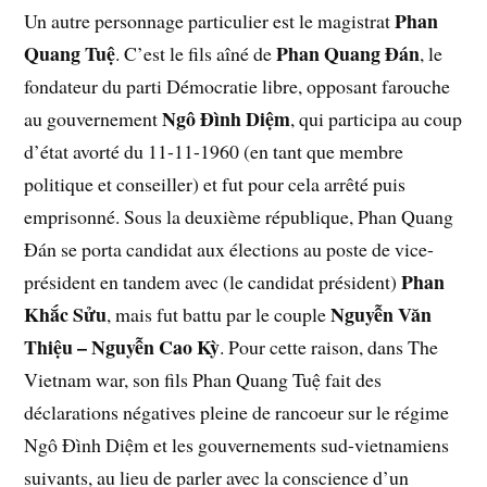
Phan
Un autre personnage particulier est le magistrat
Quang Tuệ
Phan Quang Đán
. C’est le fils aîné de
, le
fondateur du parti Démocratie libre, opposant farouche
Ngô Đình Diệm
au gouvernement
, qui participa au coup
d’état avorté du 11-11-1960 (en tant que membre
politique et conseiller) et fut pour cela arrêté puis
emprisonné. Sous la deuxième république, Phan Quang
Đán se porta candidat aux élections au poste de vice-
Phan
président en tandem avec (le candidat président)
Khắc Sửu
Nguyễn Văn
, mais fut battu par le couple
Thiệu – Nguyễn Cao Kỳ
. Pour cette raison, dans The
Vietnam war, son fils Phan Quang Tuệ fait des
déclarations négatives pleine de rancoeur sur le régime
Ngô Đình Diệm et les gouvernements sud-vietnamiens
suivants, au lieu de parler avec la conscience d’un