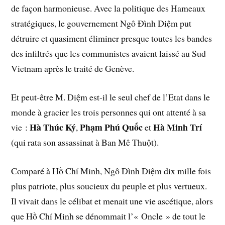
de façon harmonieuse. Avec la politique des Hameaux
stratégiques, le gouvernement Ngô Đình Diệm put
détruire et quasiment éliminer presque toutes les bandes
des infiltrés que les communistes avaient laissé au Sud
Vietnam après le traité de Genève.
Et peut-être M. Diệm est-il le seul chef de l’Etat dans le
monde à gracier les trois personnes qui ont attenté à sa
Hà Thúc Ký
Phạm Phú Quốc
Hà Minh Trí
vie :
,
et
(qui rata son assassinat à Ban Mê Thuột).
Comparé à Hồ Chí Minh, Ngô Đình Diệm dix mille fois
plus patriote, plus soucieux du peuple et plus vertueux.
Il vivait dans le célibat et menait une vie ascétique, alors
que Hồ Chí Minh se dénommait l’« Oncle » de tout le