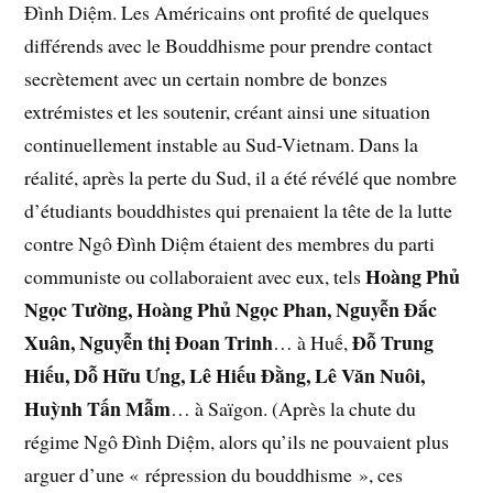
Đình Diệm. Les Américains ont profité de quelques
différends avec le Bouddhisme pour prendre contact
secrètement avec un certain nombre de bonzes
extrémistes et les soutenir, créant ainsi une situation
continuellement instable au Sud-Vietnam. Dans la
réalité, après la perte du Sud, il a été révélé que nombre
d’étudiants bouddhistes qui prenaient la tête de la lutte
contre Ngô Đình Diệm étaient des membres du parti
Hoàng Phủ
communiste ou collaboraient avec eux, tels
Ngọc Tường, Hoàng Phủ Ngọc Phan, Nguyễn Đắc
Xuân, Nguyễn thị Đoan Trinh
Đỗ Trung
… à Huế,
Hiếu, Dỗ Hữu Ưng, Lê Hiếu Đằng, Lê Văn Nuôi,
Huỳnh Tấn Mẫm
… à Saïgon. (Après la chute du
régime Ngô Đình Diệm, alors qu’ils ne pouvaient plus
arguer d’une « répression du bouddhisme », ces