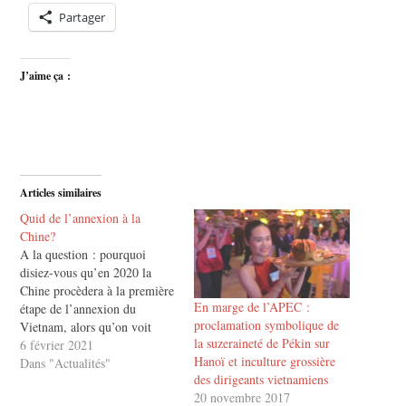
Partager
J’aime ça :
Articles similaires
Quid de l’annexion à la
Chine?
A la question : pourquoi
disiez-vous qu’en 2020 la
Chine procèdera à la première
En marge de l’APEC :
étape de l’annexion du
proclamation symbolique de
Vietnam, alors qu’on voit
la suzeraineté de Pékin sur
qu’il n’en a rien été,
6 février 2021
Hanoï et inculture grossière
maintenant qu’est entamée
Dans "Actualités"
des dirigeants vietnamiens
l’année 2021, la réponse se
20 novembre 2017
résume en un seul mot :