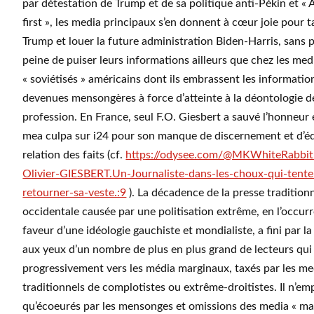
par détestation de Trump et de sa politique anti-Pékin et «
first », les media principaux s’en donnent à cœur joie pour t
Trump et louer la future administration Biden-Harris, sans 
peine de puiser leurs informations ailleurs que chez les med
« soviétisés » américains dont ils embrassent les information
devenues mensongères à force d’atteinte à la déontologie d
profession. En France, seul F.O. Giesbert a sauvé l’honneur 
mea culpa sur i24 pour son manque de discernement et d’éq
relation des faits (cf.
https://odysee.com/@MKWhiteRabbit
Olivier-GIESBERT.Un-Journaliste-dans-les-choux-qui-tente
retourner-sa-veste.:9
). La décadence de la presse traditionn
occidentale causée par une politisation extrême, en l’occur
faveur d’une idéologie gauchiste et mondialiste, a fini par la
aux yeux d’un nombre de plus en plus grand de lecteurs qui
progressivement vers les média marginaux, taxés par les me
traditionnels de complotistes ou extrême-droitistes. Il n’e
qu’écoeurés par les mensonges et omissions des media « ma