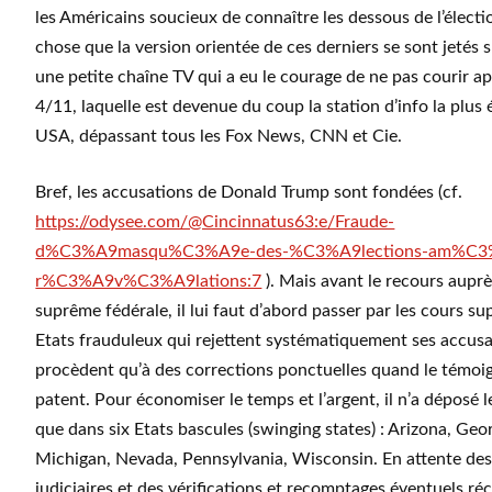
les Américains soucieux de connaître les dessous de l’électi
chose que la version orientée de ces derniers se sont jetés
une petite chaîne TV qui a eu le courage de ne pas courir ap
4/11, laquelle est devenue du coup la station d’info la plus
USA, dépassant tous les Fox News, CNN et Cie.
Bref, les accusations de Donald Trump sont fondées (cf.
https://odysee.com/@Cincinnatus63:e/Fraude-
d%C3%A9masqu%C3%A9e-des-%C3%A9lections-am%C3%A
r%C3%A9v%C3%A9lations:7
). Mais avant le recours auprè
suprême fédérale, il lui faut d’abord passer par les cours s
Etats frauduleux qui rejettent systématiquement ses accusa
procèdent qu’à des corrections ponctuelles quand le témoi
patent. Pour économiser le temps et l’argent, il n’a déposé l
que dans six Etats bascules (swinging states) : Arizona, Geor
Michigan, Nevada, Pennsylvania, Wisconsin. En attente des
judiciaires et des vérifications et recomptages éventuels ré