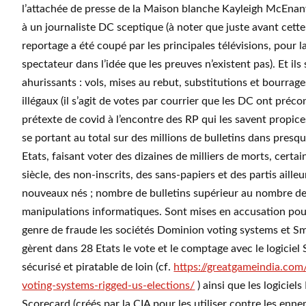
l’attachée de presse de la Maison blanche Kayleigh McEna
à un journaliste DC sceptique (à noter que juste avant cette
reportage a été coupé par les principales télévisions, pour la
spectateur dans l’idée que les preuves n’existent pas). Et ils
ahurissants : vols, mises au rebut, substitutions et bourrag
illégaux (il s’agit de votes par courrier que les DC ont préco
prétexte de covid à l’encontre des RP qui les savent propice
se portant au total sur des millions de bulletins dans presqu
Etats, faisant voter des dizaines de milliers de morts, certa
siècle, des non-inscrits, des sans-papiers et des partis ailleu
nouveaux nés ; nombre de bulletins supérieur au nombre des
manipulations informatiques. Sont mises en accusation pou
genre de fraude les sociétés Dominion voting systems et S
gèrent dans 28 Etats le vote et le comptage avec le logiciel 
sécurisé et piratable de loin (cf.
https://greatgameindia.com
voting-systems-rigged-us-elections/
) ainsi que les logicie
Scorecard (créés par la CIA pour les utiliser contre les enn