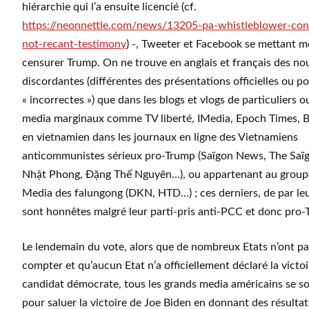
hiérarchie qui l’a ensuite licencié (cf.
https://neonnettle.com/news/13205-pa-whistleblower-con
not-recant-testimony
) -, Tweeter et Facebook se mettant 
censurer Trump. On ne trouve en anglais et français des no
discordantes (différentes des présentations officielles ou p
« incorrectes ») que dans les blogs et vlogs de particuliers o
media marginaux comme TV liberté, IMedia, Epoch Times, B
en vietnamien dans les journaux en ligne des Vietnamiens
anticommunistes sérieux pro-Trump (Saïgon News, The Saïg
Nhật Phong, Đặng Thế Nguyên…), ou appartenant au grou
Media des falungong (DKN, HTD…) ; ces derniers, de par leur
sont honnêtes malgré leur parti-pris anti-PCC et donc pro-
Le lendemain du vote, alors que de nombreux Etats n’ont pas
compter et qu’aucun Etat n’a officiellement déclaré la victo
candidat démocrate, tous les grands media américains se s
pour saluer la victoire de Joe Biden en donnant des résultats