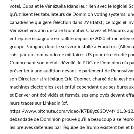
vote), Cuba et le Vénézuéla (dans leur lien avec le logiciel Sc
qu’utilisent les tabulateurs de Dominion voting systems, un
canadienne qui gère l’élection dans 29 Etats) ; ce logiciel in
Vénézuéliens afin de faire triompher Chavez et Maduro, app
entreprise espagnole en faillite depuis 6/2020 et rachetée e
groupe Paragon, dont le serveur installé à Francfort (Allema
saisi par un commando de militaires US pour être étudié par
Comprenant son méfait dévoilé, le PDG de Dominion n’a pa
présenter à une audition devant le parlement de Pennsylvan
son Directeur stratégique Eric Coomer, chargé de la gestio
machines électorales s’est enfui cependant que ses bureau
et Denver ont été vidés et fermés, ses employés devant eff
leurs traces sur LinkedIn (cf.
https://www.bitchute.com/video/K7B8yz83DV4f/ 11.3-12.3
débandade de Dominion prouve qu’il a beaucoup à se repro
les preuves détenues par l’équipe de Trump existent bel et 