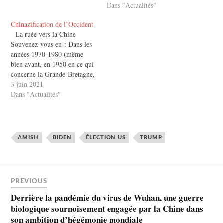
Dans "Actualités"
Trump. En effet, en rupture
avec la politique de
Chinazification de l’Occident
compromis affairiste…
La ruée vers la Chine
Souvenez-vous en : Dans les
années 1970-1980 (même
bien avant, en 1950 en ce qui
concerne la Grande-Bretagne,
la Suède et la Suisse, en 1964
3 juin 2021
pour la France), encore en
Dans "Actualités"
pleine guerre froide entre
l’Occident libre et l’Europe
de l’Est communiste, les
dirigeants des mêmes…
AMISH
BIDEN
ÉLECTION US
TRUMP
PREVIOUS
Derrière la pandémie du virus de Wuhan, une guerre
biologique sournoisement engagée par la Chine dans
son ambition d’hégémonie mondiale