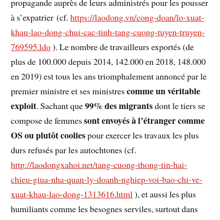
propagande auprès de leurs administrés pour les pousser
à s’expatrier (cf.
https://laodong.vn/cong-doan/lo-xuat-
khau-lao-dong-chui-cac-tinh-tang-cuong-tuyen-truyen-
769595.ldo
). Le nombre de travailleurs exportés (de
plus de 100.000 depuis 2014, 142.000 en 2018, 148.000
en 2019) est tous les ans triomphalement annoncé par le
comme un véritable
premier ministre et ses ministres
exploit
99% des migrants
. Sachant que
dont le tiers se
sont envoyés à l’étranger comme
compose de femmes
OS ou plutôt coolies
pour exercer les travaux les plus
durs refusés par les autochtones (cf.
http://laodongxahoi.net/tang-cuong-thong-tin-hai-
chieu-giua-nha-quan-ly-doanh-nghiep-voi-bao-chi-ve-
xuat-khau-lao-dong-1313616.html
), et aussi les plus
humiliants comme les besognes serviles, surtout dans