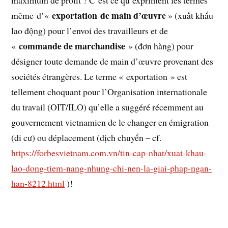
maximum de profit ? C’est ce qu’expriment les termes
exportation de main d’œuvre
même d’«
» (xuất khẩu
lao động) pour l’envoi des travailleurs et de
commande de marchandise
«
» (đơn hàng) pour
désigner toute demande de main d’œuvre provenant des
sociétés étrangères. Le terme « exportation » est
tellement choquant pour l’Organisation internationale
du travail (OIT/ILO) qu’elle a suggéré récemment au
gouvernement vietnamien de le changer en émigration
(di cư) ou déplacement (dịch chuyển – cf.
https://forbesvietnam.com.vn/tin-cap-nhat/xuat-khau-
lao-dong-tiem-nang-nhung-chi-nen-la-giai-phap-ngan-
han-8212.html
)!