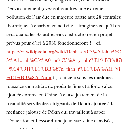
l’environnement (avec entre autres une extrême
pollution de l’air due en majeure partie aux 28 centrales
thermiques à charbon en activité – imaginez ce qu’il en
sera quand les 33 autres en construction et en projet
prévus pour d’ici à 2030 fonctionneront ! – cf.
https://vi.wikipedia.org/wiki/Danh_s%C3%A1ch_c%C
3%A1c_nh%C3%A0_m%C3%A1y_nhi%E1%BB%87t
_%C4%91i%E1%BB%87n_than_t%E1%BA%A1i_Vi
%E1%BB%87t_Nam
) ; tout cela sans les quelques
réussites en matière de produits finis et à forte valeur
ajoutée comme en Chine, à cause justement de la
mentalité servile des dirigeants de Hanoï ajoutée à la
méfiance jalouse de Pékin qui travaillent à saper
l’éducation et l’essor d’une jeunesse saine et avisée,