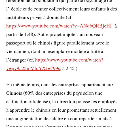
rébellion de la population qui parle de boycottage de
l’ école et de confier collectivement leurs enfants à des
instituteurs privés à domicile (cf.
https://www.youtube.com/watch?v=ANd6QRBjcHI
à
partir de 1.48). Autre projet mijoté : un nouveau
passeport où le chinois figure parallèlement avec le
vietnamien, dont un exemplaire modèle a fuité à
l’étranger (cf.
https://www.youtube.com/watch?
v=pv9a25mVIuY&t=799s
, à 2.45 ).
En même temps, dans les entreprises appartenant aux
Chinois (60% des entreprises du pays selon une
estimation officieuse), la direction pousse les employés
à apprendre le chinois en leur promettant actuellement
une augmentation de salaire en contrepartie ; mais à
l’avenir, ce ne sera sûrement plus une incitation mais