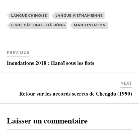
d’achat de l’archipel Paracels
du Vietnam au prix de 200
milliards USD émis par le
LANGUE CHINOISE
LANGUE VIETNAMIENNE
général…
LIGNE CÁT LINH - HÀ ĐÔNG
MANIFESTATION
PREVIOUS
Inondations 2018 : Hanoï sous les flots
NEXT
Retour sur les accords secrets de Chengdu (1990)
Laisser un commentaire