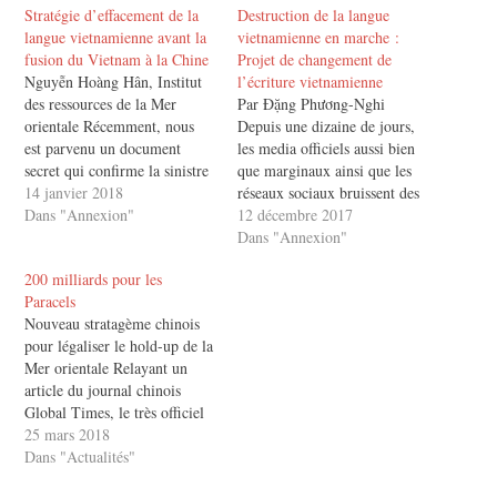
Stratégie d’effacement de la
Destruction de la langue
langue vietnamienne avant la
vietnamienne en marche :
fusion du Vietnam à la Chine
Projet de changement de
Nguyễn Hoàng Hân, Institut
l’écriture vietnamienne
des ressources de la Mer
Par Đặng Phương-Nghi
orientale Récemment, nous
Depuis une dizaine de jours,
est parvenu un document
les media officiels aussi bien
secret qui confirme la sinistre
que marginaux ainsi que les
volonté de Pékin de détruire
14 janvier 2018
réseaux sociaux bruissent des
la culture vietnamienne
Dans "Annexion"
discussions enflammées au
12 décembre 2017
derrière le projet de
sujet d’un projet de
Dans "Annexion"
changement d’écriture du
changement d’écriture du
200 milliards pour les
professeur Bùi Hiền. Il s’agit
vietnamien proposé par Bùi
Paracels
d’un texte dont l’auteur serait
Hiền, un professeur à la
Nouveau stratagème chinois
Nguyễn Hoàng Hân, un…
retraite, ancien vice-directeur
pour légaliser le hold-up de la
de l’école normale supérieure
Mer orientale Relayant un
des langues…
article du journal chinois
Global Times, le très officiel
journal numérique vietnamien
25 mars 2018
Pháp Luật (Loi) du 21/3/2018
Dans "Actualités"
fait état d’une proposition