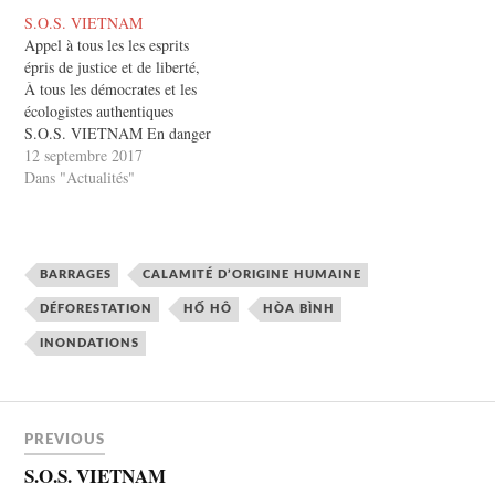
S.O.S. VIETNAM
Appel à tous les les esprits
épris de justice et de liberté,
À tous les démocrates et les
écologistes authentiques
S.O.S. VIETNAM En danger
de génocide et d’annexion par
12 septembre 2017
la Chine ! Une annexion du
Dans "Actualités"
Vietnam machiavéliquement
programmée par la Chine
avec la complicité du pouvoir
communiste de Hanoi est
BARRAGES
CALAMITÉ D’ORIGINE HUMAINE
en…
DÉFORESTATION
HỐ HÔ
HÒA BÌNH
INONDATIONS
PREVIOUS
S.O.S. VIETNAM